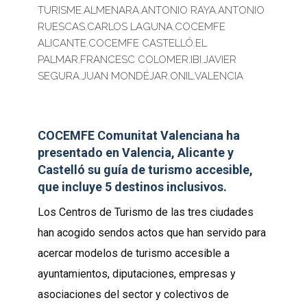
TURISME
,
ALMENARA
,
ANTONIO RAYA
,
ANTONIO
RUESCAS
,
CARLOS LAGUNA
,
COCEMFE
ALICANTE
,
COCEMFE CASTELLÓ
,
EL
PALMAR
,
FRANCESC COLOMER
,
IBI
,
JAVIER
SEGURA
,
JUAN MONDÉJAR
,
ONIL
,
VALENCIA
COCEMFE Comunitat Valenciana ha
presentado en Valencia, Alicante y
Castelló su guía de turismo accesible,
que incluye 5 destinos inclusivos.
Los Centros de Turismo de las tres ciudades
han acogido sendos actos que han servido para
acercar modelos de turismo accesible a
ayuntamientos, diputaciones, empresas y
asociaciones del sector y colectivos de