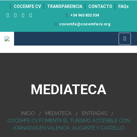
">
COCEMFE CV
TRANSPARENCIA
CONTACTO
FAQs
+34 963 832 534
cocemfe@cocemfecv.org
MEDIATECA
INICIO
MEDIATECA
ENTRADAS
COCEMFE CV FOMENTA EL TURISMO ACCESIBLE CON
JORNADAS EN VALENCIA, ALICANTE Y CASTELLÓ