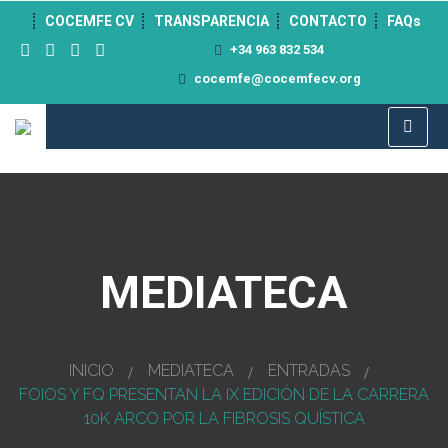
">
COCEMFE CV
TRANSPARENCIA
CONTACTO
FAQs
+34 963 832 534
cocemfe@cocemfecv.org
MEDIATECA
INICIO
MEDIATECA
ENTRADAS
FOIOS Y FQ PRESENTAN LA IX EDICIÓN DE LA CARRERA
10K ARCO POR LA FIBROSIS QUÍSTICA