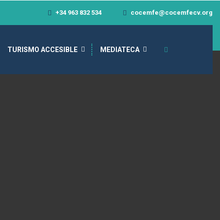
+34 963 832 534
cocemfe@cocemfecv.org
TURISMO ACCESIBLE
MEDIATECA