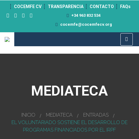
">
COCEMFE CV
TRANSPARENCIA
CONTACTO
FAQs
+34 963 832 534
cocemfe@cocemfecv.org
MEDIATECA
INICIO
MEDIATECA
ENTRADAS
EL VOLUNTARIADO SOSTIENE EL DESARROLLO DE
PROGRAMAS FINANCIADOS POR EL IRPF