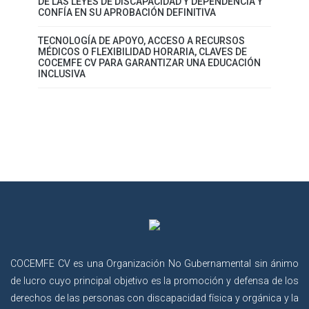
DE LAS LEYES DE DISCAPACIDAD Y DEPENDENCIA Y
CONFÍA EN SU APROBACIÓN DEFINITIVA
TECNOLOGÍA DE APOYO, ACCESO A RECURSOS
MÉDICOS O FLEXIBILIDAD HORARIA, CLAVES DE
COCEMFE CV PARA GARANTIZAR UNA EDUCACIÓN
INCLUSIVA
COCEMFE CV es una Organización No Gubernamental sin ánimo
de lucro cuyo principal objetivo es la promoción y defensa de los
derechos de las personas con discapacidad física y orgánica y la