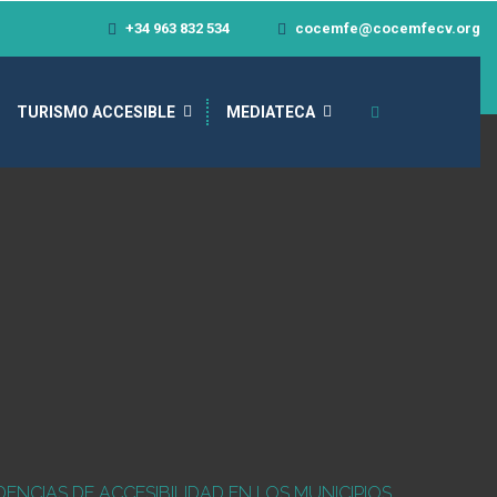
+34 963 832 534
cocemfe@cocemfecv.org
TURISMO ACCESIBLE
MEDIATECA
ENCIAS DE ACCESIBILIDAD EN LOS MUNICIPIOS