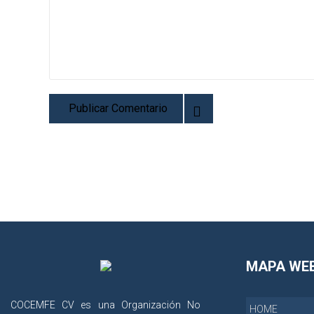
MAPA WE
COCEMFE CV es una Organización No
HOME