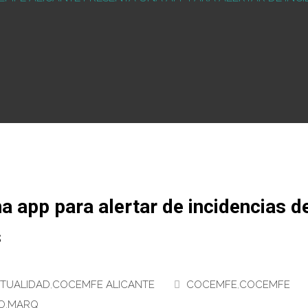
 app para alertar de incidencias d
s
TUALIDAD
,
COCEMFE ALICANTE
COCEMFE
,
COCEMFE
O
,
MARQ