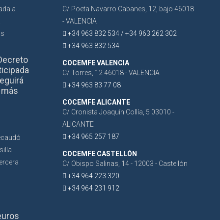
C/ Poeta Navarro Cabanes, 12, bajo 46018
- VALENCIA
+34 963 832 534 / +34 963 262 302
+34 963 832 534
Decreto
COCEMFE VALENCIA
ticipada
C/ Torres, 12 46018 - VALENCIA
eguirá
+34 963 83 77 08
r más
COCEMFE ALICANTE
C/ Cronista Joaquín Collía, 5 03010 -
ALICANTE
+34 965 257 187
COCEMFE CASTELLÓN
C/ Obispo Salinas, 14 - 12003 - Castellón
+34 964 223 320
+34 964 231 912
euros