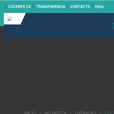
">
COCEMFE CV
TRANSPARENCIA
CONTACTO
FAQs
INICIO
MEDIATECA
ENTRADAS
COCE