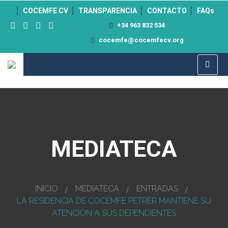
">
COCEMFE CV
TRANSPARENCIA
CONTACTO
FAQs
+34 963 832 534
cocemfe@cocemfecv.org
MEDIATECA
INICIO
MEDIATECA
ENTRADAS
LA RESIDENCIA DE COCEMFE PETRER MANTIENE SU
ATENCIÓN A SUS DEPENDIENTES