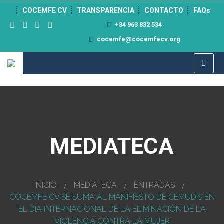
">
COCEMFE CV
TRANSPARENCIA
CONTACTO
FAQs
+34 963 832 534
cocemfe@cocemfecv.org
MEDIATECA
INICIO
MEDIATECA
ENTRADAS
COCEMFE CV SE SUMA AL MANIFIESTO DE CEMUDIS EN
EL DÍA INTERNACIONAL DE LA ELIMINACIÓN DE LA
VIOLENCIA CONTRA LA MUJER