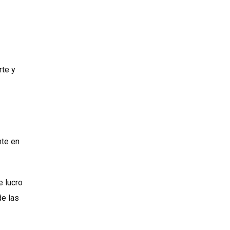
rte y
nte en
 lucro
de las