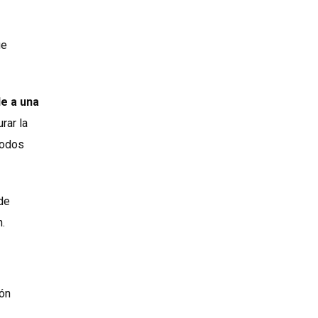
ue
e a una
rar la
todos
de
.
ión