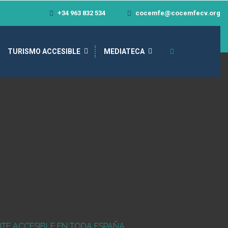
+34 963 832 534
cocemfe@cocemfecv.org
TURISMO ACCESIBLE
MEDIATECA
TE ACCESIBLE EN TODA ESPAÑA