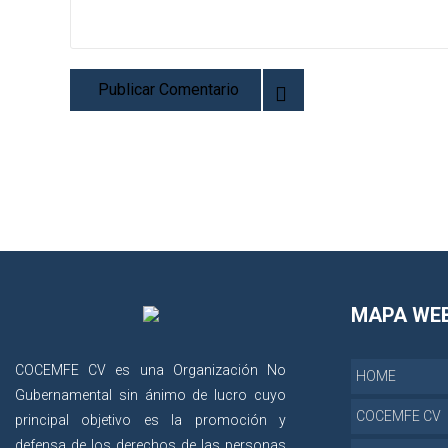
MAPA WE
COCEMFE CV es una Organización No
HOME
Gubernamental sin ánimo de lucro cuyo
COCEMFE CV
principal objetivo es la promoción y
defensa de los derechos de las personas