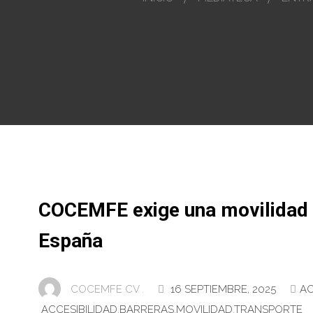
COCEMFE exige una movilidad 
España
COCEMFE CV .
16 SEPTIEMBRE, 2025
AC
ACCESIBILIDAD
,
BARRERAS
,
MOVILIDAD
,
TRANSPORTE