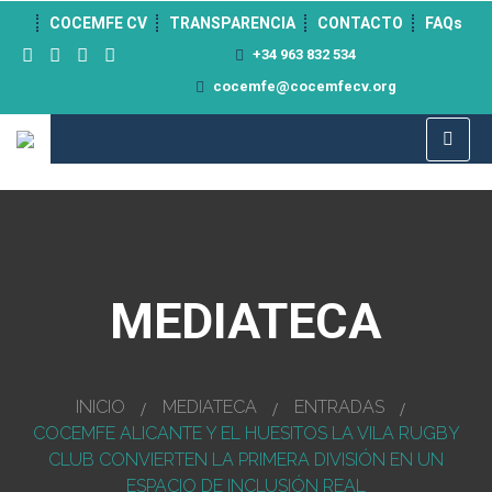
">
COCEMFE CV
TRANSPARENCIA
CONTACTO
FAQs
+34 963 832 534
cocemfe@cocemfecv.org
MEDIATECA
INICIO
MEDIATECA
ENTRADAS
COCEMFE ALICANTE Y EL HUESITOS LA VILA RUGBY
CLUB CONVIERTEN LA PRIMERA DIVISIÓN EN UN
ESPACIO DE INCLUSIÓN REAL