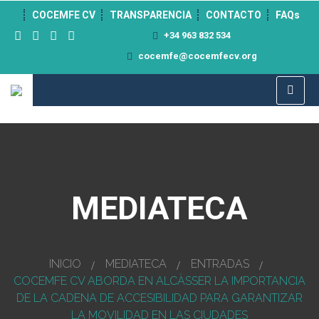
">
COCEMFE CV
TRANSPARENCIA
CONTACTO
FAQs
+34 963 832 534
cocemfe@cocemfecv.org
MEDIATECA
INICIO
MEDIATECA
ENTRADAS
COCEMFE CV ABORDA EN ALCÀSSER LA IMPORTANCIA
DE LA CADENA DE ACCESIBILIDAD PARA GARANTIZAR
LA MOVILIDAD EN LAS CIUDADES