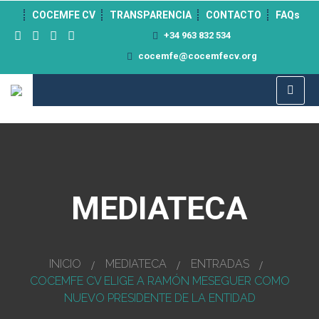
">
COCEMFE CV
TRANSPARENCIA
CONTACTO
FAQs
+34 963 832 534
cocemfe@cocemfecv.org
MEDIATECA
INICIO
MEDIATECA
ENTRADAS
COCEMFE CV ELIGE A RAMÓN MESEGUER COMO
NUEVO PRESIDENTE DE LA ENTIDAD