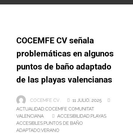
COCEMFE CV señala
problemáticas en algunos
puntos de baño adaptado
de las playas valencianas
COCEMFE CV .
11 JULIO, 2025
ACTUALIDAD
,
COCEMFE COMUNITAT
VALENCIANA
ACCESIBILIDAD
,
PLAYAS
ACCESIBLES
,
PUNTOS DE BAÑO
ADAPTADO
,
VERANO