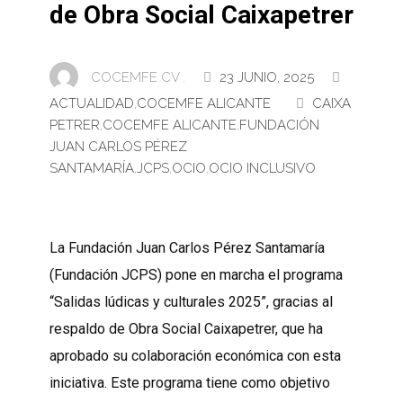
de Obra Social Caixapetrer
COCEMFE CV .
23 JUNIO, 2025
ACTUALIDAD
,
COCEMFE ALICANTE
CAIXA
PETRER
,
COCEMFE ALICANTE
,
FUNDACIÓN
JUAN CARLOS PÉREZ
SANTAMARÍA
,
JCPS
,
OCIO
,
OCIO INCLUSIVO
La Fundación Juan Carlos Pérez Santamaría
(Fundación JCPS) pone en marcha el programa
“Salidas lúdicas y culturales 2025”, gracias al
respaldo de Obra Social Caixapetrer, que ha
aprobado su colaboración económica con esta
iniciativa. Este programa tiene como objetivo