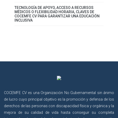
TECNOLOGÍA DE APOYO, ACCESO A RECURSOS
MÉDICOS O FLEXIBILIDAD HORARIA, CLAVES DE
COCEMFE CV PARA GARANTIZAR UNA EDUCACIÓN
INCLUSIVA
COCEMFE CV es una Organización No Gubernamental sin ánimo
de lucro cuyo principal objetivo es la promoción y defensa de los
derechos de las personas con discapacidad física y orgánica y la
mejora de su calidad de vida hasta conseguir su completa