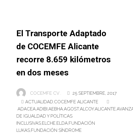
El Transporte Adaptado
de COCEMFE Alicante
recorre 8.659 kilómetros
en dos meses
COCEMFE CV .
25 SEPTIEMBRE, 2017
ACTUALIDAD
,
COCEMFE ALICANTE
ADACEA
,
ADIBI
,
AEBHA
,
AGOST
,
ALCOY
,
ALICANTE
,
AVANZ
DE IGUALDAD Y POLÍTICAS
INCLUSIVAS
,
ELCHE
,
ELDA
,
FUNDACIÓN
LUKAS
,
FUNDACIÓN SÍNDROME