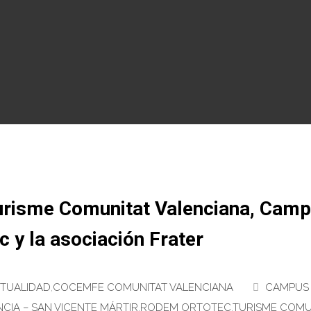
urisme Comunitat Valenciana, Cam
c y la asociación Frater
TUALIDAD
,
COCEMFE COMUNITAT VALENCIANA
CAMPUS
CIA – SAN VICENTE MÁRTIR
,
RODEM ORTOTEC
,
TURISME COMU