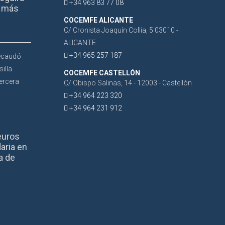
+34 963 83 77 08
r más
COCEMFE ALICANTE
C/ Cronista Joaquín Collía, 5 03010 -
ALICANTE
+34 965 257 187
COCEMFE CASTELLÓN
C/ Obispo Salinas, 14 - 12003 - Castellón
+34 964 223 320
+34 964 231 912
euros
aria en
a de