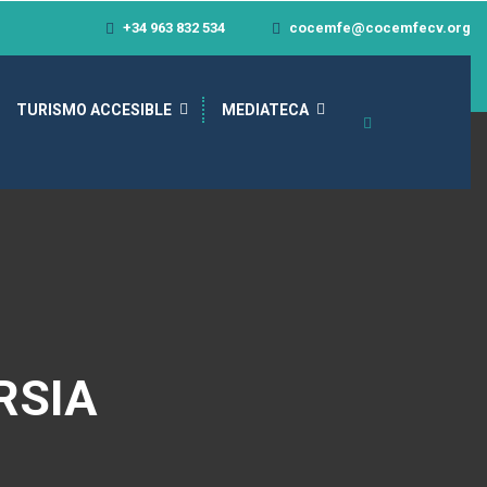
+34 963 832 534
cocemfe@cocemfecv.org
TURISMO ACCESIBLE
MEDIATECA
RSIA