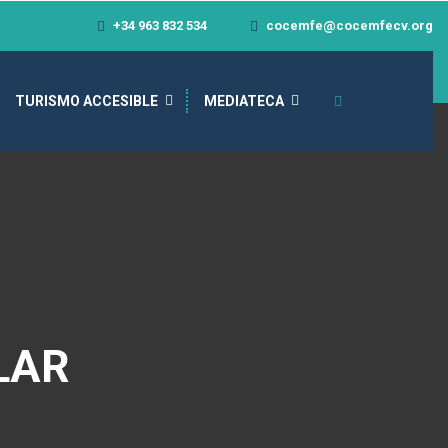
+34 963 832 534
cocemfe@cocemfecv.org
TURISMO ACCESIBLE
MEDIATECA
LAR