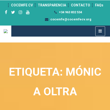
">
COCEMFE CV
TRANSPARENCIA
CONTACTO
FAQs
+34 963 832 534
cocemfe@cocemfecv.org
ETIQUETA: MÓNIC
A OLTRA