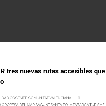
 tres nuevas rutas accesibles que
do
LIDAD
,
COCEMFE COMUNITAT VALENCIANA
R
,
OROPESA DEL MAR
,
SAGUNT
,
SANTA POLA
,
TABARCA
,
TURISME