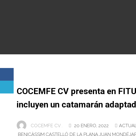
COCEMFE CV presenta en FITUR
incluyen un catamarán adapta
COCEMFE CV .
20 ENERO, 2022
ACTUA
BENICÀSSIM
,
CASTELLÓ DE LA PLANA
,
JUAN MONDÉJA