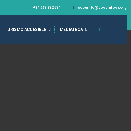
+34 963 832 534
cocemfe@cocemfecv.org
TURISMO ACCESIBLE
MEDIATECA