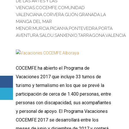
DE LAS ARTES Y LAS
VIENCIAS
,
COCEMFE
,
COMUNIDAD
VALENCIANA
,
CORVERA
,
GIJÓN
,
GRANADA
,
LA
MANGA DEL MAR
MENOR
,
MURCIA
,
PICANYA
,
PONTEVEDRA
,
PORTA
AVENTURA
,
SALOU
,
SANXENXO
,
TARRAGONA
,
VALENCIA
COCEMFE ha abierto el Programa de
Vacaciones 2017 que incluye 33 turnos de
turismo y termalismo en los que se prevé la
participación de cerca de 1.400 personas, entre
personas con discapacidad, sus acompañantes
y personal de apoyo. El Programa Vacaciones
COCEMFE 2017 se desarrollará entre los
meses de junio y diciembre de 2017 y contará