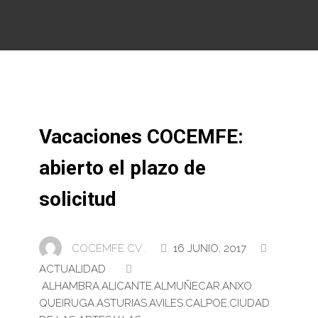
Vacaciones COCEMFE:
abierto el plazo de
solicitud
COCEMFE CV .
16 JUNIO, 2017
ACTUALIDAD
ALHAMBRA
,
ALICANTE
,
ALMUÑECAR
,
ANXO
QUEIRUGA
,
ASTURIAS
,
AVILES
,
CALPOE
,
CIUDAD