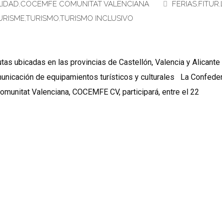
LIDAD
,
COCEMFE COMUNITAT VALENCIANA
FERIAS
,
FITUR
,
URISME
,
TURISMO
,
TURISMO INCLUSIVO
rutas ubicadas en las provincias de Castellón, Valencia y Alican
municación de equipamientos turísticos y culturales La Confede
omunitat Valenciana, COCEMFE CV, participará, entre el 22