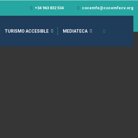
+34 963 832 534
cocemfe@cocemfecv.org
TURISMO ACCESIBLE
MEDIATECA