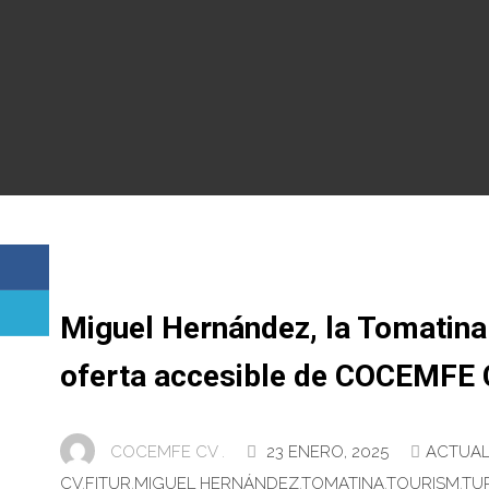
Miguel Hernández, la Tomatina y
oferta accesible de COCEMFE 
COCEMFE CV .
23 ENERO, 2025
ACTUAL
CV
,
FITUR
,
MIGUEL HERNÁNDEZ
,
TOMATINA
,
TOURISM
,
TU