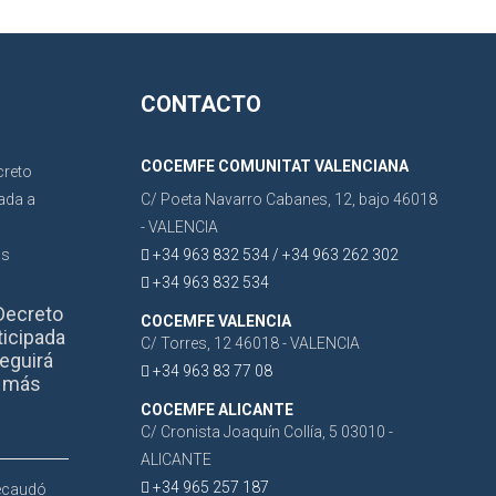
CONTACTO
COCEMFE COMUNITAT VALENCIANA
C/ Poeta Navarro Cabanes, 12, bajo 46018
- VALENCIA
+34 963 832 534 / +34 963 262 302
+34 963 832 534
Decreto
COCEMFE VALENCIA
ticipada
C/ Torres, 12 46018 - VALENCIA
eguirá
+34 963 83 77 08
r más
COCEMFE ALICANTE
C/ Cronista Joaquín Collía, 5 03010 -
ALICANTE
+34 965 257 187