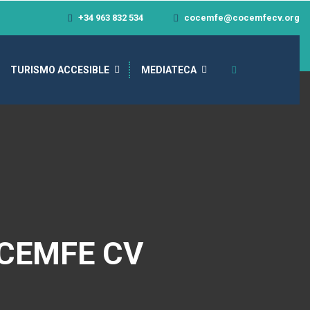
+34 963 832 534
cocemfe@cocemfecv.org
TURISMO ACCESIBLE
MEDIATECA
CEMFE CV