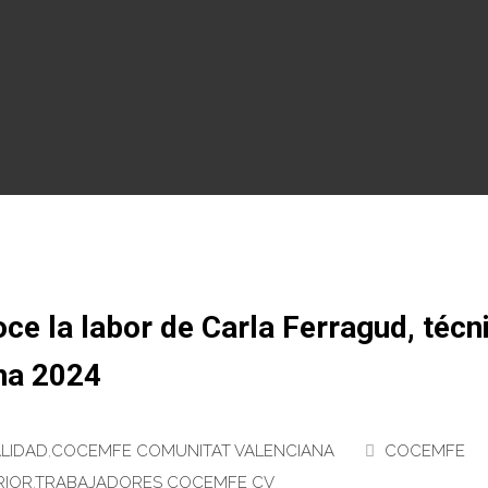
noce la labor de Carla Ferragud, técn
na 2024
LIDAD
,
COCEMFE COMUNITAT VALENCIANA
COCEMFE
RIOR
,
TRABAJADORES COCEMFE CV