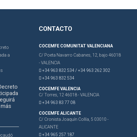
CONTACTO
COCEMFE COMUNITAT VALENCIANA
C/ Poeta Navarro Cabanes, 12, bajo 46018
- VALENCIA
+34 963 832 534 / +34 963 262 302
+34 963 832 534
Decreto
COCEMFE VALENCIA
ticipada
C/ Torres, 12 46018 - VALENCIA
eguirá
+34 963 83 77 08
r más
COCEMFE ALICANTE
C/ Cronista Joaquín Collía, 5 03010 -
ALICANTE
+34 965 257 187