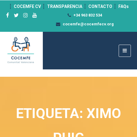
">
COCEMFE CV
TRANSPARENCIA
CONTACTO
FAQs
+34 963 832 534
cocemfe@cocemfecv.org
ETIQUETA: XIMO