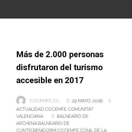
Más de 2.000 personas
disfrutaron del turismo
accesible en 2017
COCEMFE CV .
29 MAYO, 2018
ACTUALIDAD
,
COCEMFE COMUNITAT
VALENCIANA
BALNEARIO DE
ARCHENA
,
BALNEARIO DE
CUNTIS
,
BENIDORM
,
COCEMFE
,
CONIL DE LA