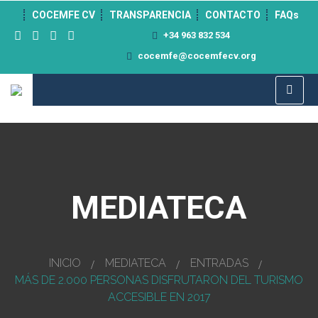
">
COCEMFE CV
TRANSPARENCIA
CONTACTO
FAQs
+34 963 832 534
cocemfe@cocemfecv.org
MEDIATECA
INICIO
MEDIATECA
ENTRADAS
MÁS DE 2.000 PERSONAS DISFRUTARON DEL TURISMO
ACCESIBLE EN 2017