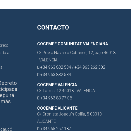
CONTACTO
COCEMFE COMUNITAT VALENCIANA
C/ Poeta Navarro Cabanes, 12, bajo 46018
- VALENCIA
+34 963 832 534 / +34 963 262 302
+34 963 832 534
Decreto
COCEMFE VALENCIA
ticipada
C/ Torres, 12 46018 - VALENCIA
eguirá
+34 963 83 77 08
r más
COCEMFE ALICANTE
C/ Cronista Joaquín Collía, 5 03010 -
ALICANTE
+34 965 257 187