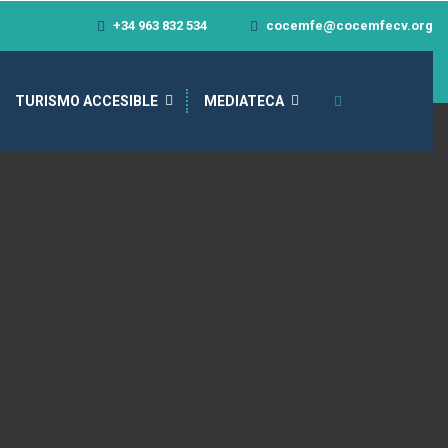
+34 963 832 534
cocemfe@cocemfecv.org
TURISMO ACCESIBLE
MEDIATECA