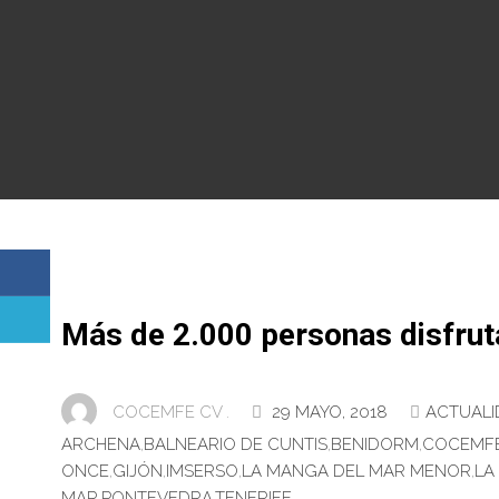
Más de 2.000 personas disfrut
COCEMFE CV .
29 MAYO, 2018
ACTUALI
ARCHENA
,
BALNEARIO DE CUNTIS
,
BENIDORM
,
COCEMF
ONCE
,
GIJÓN
,
IMSERSO
,
LA MANGA DEL MAR MENOR
,
LA
MAR
,
PONTEVEDRA
,
TENERIFE