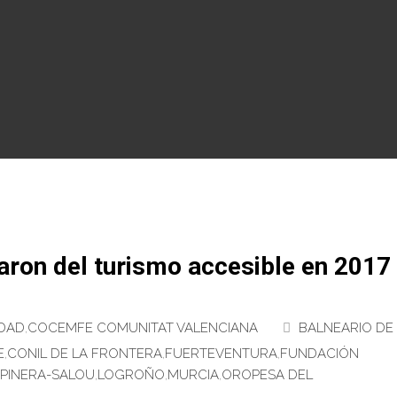
aron del turismo accesible en 2017
DAD
,
COCEMFE COMUNITAT VALENCIANA
BALNEARIO DE
E
,
CONIL DE LA FRONTERA
,
FUERTEVENTURA
,
FUNDACIÓN
 PINERA-SALOU
,
LOGROÑO
,
MURCIA
,
OROPESA DEL