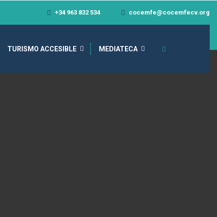
+34 963 832 534
cocemfe@cocemfecv.org
TURISMO ACCESIBLE
MEDIATECA