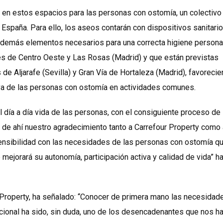
d en estos espacios para las personas con ostomía, un colectivo
paña. Para ello, los aseos contarán con dispositivos sanitario
 y demás elementos necesarios para una correcta higiene persona
es de Centro Oeste y Las Rosas (Madrid) y que están previstas
e Aljarafe (Sevilla) y Gran Vía de Hortaleza (Madrid), favorecie
ctiva de las personas con ostomía en actividades comunes.
l día a día vida de las personas, con el consiguiente proceso de
 de ahí nuestro agradecimiento tanto a Carrefour Property como 
ensibilidad con las necesidades de las personas con ostomía q
e mejorará su autonomía, participación activa y calidad de vida” h
r Property, ha señalado: “Conocer de primera mano las necesidad
cional ha sido, sin duda, uno de los desencadenantes que nos ha