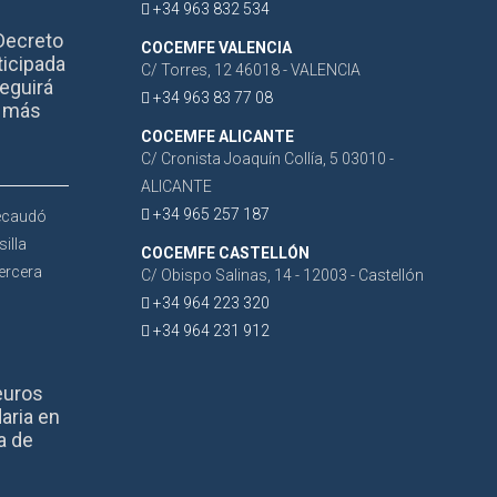
+34 963 832 534
Decreto
COCEMFE VALENCIA
ticipada
C/ Torres, 12 46018 - VALENCIA
eguirá
+34 963 83 77 08
r más
COCEMFE ALICANTE
C/ Cronista Joaquín Collía, 5 03010 -
ALICANTE
+34 965 257 187
COCEMFE CASTELLÓN
C/ Obispo Salinas, 14 - 12003 - Castellón
+34 964 223 320
+34 964 231 912
euros
aria en
a de