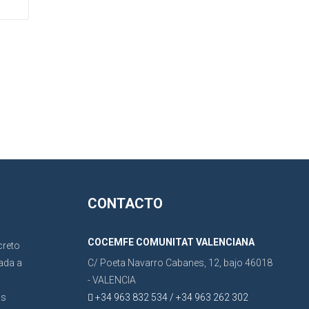
CONTACTO
COCEMFE COMUNITAT VALENCIANA
C/ Poeta Navarro Cabanes, 12, bajo 46018
- VALENCIA
+34 963 832 534 / +34 963 262 302