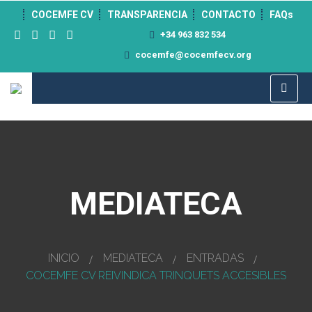
">
COCEMFE CV
TRANSPARENCIA
CONTACTO
FAQs
+34 963 832 534
cocemfe@cocemfecv.org
MEDIATECA
INICIO
MEDIATECA
ENTRADAS
COCEMFE CV REIVINDICA TRINQUETS ACCESIBLES