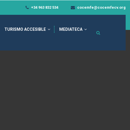
+34 963 832 534
cocemfe@cocemfecv.org
TURISMO ACCESIBLE
MEDIATECA