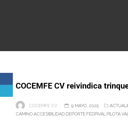
COCEMFE CV reivindica trinque
COCEMFE CV .
9 MAYO, 2025
ACTUAL
CAMINO
,
ACCESIBILIDAD
,
DEPORTE
,
FEDPIVAL
,
PILOTA V