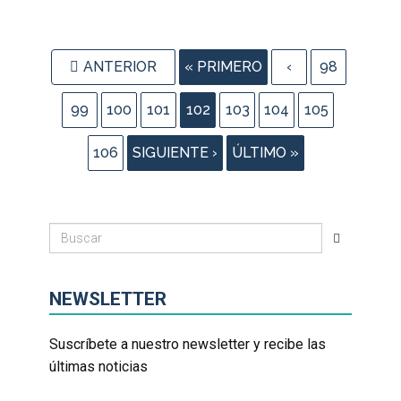
ANTERIOR
« PRIMERO
‹
98
99
100
101
102
103
104
105
106
SIGUIENTE ›
ÚLTIMO »
NEWSLETTER
Suscríbete a nuestro newsletter y recibe las
últimas noticias