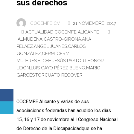
sus derechos
COCEMFE CV .
21 NOVIEMBRE, 2017
ACTUALIDAD
,
COCEMFE ALICANTE
ALMUDENA CASTRO-GIRONA
,
ANA
PELÁEZ
,
ÁNGEL JUANES
,
CARLOS
GONZÁLEZ
,
CERMI
,
CERMI
MUJERES
,
ELCHE
,
JESÚS PASTOR
,
LEONOR
LIDÓN
,
LUIS CAYO PÉREZ BUENO
,
MARIO
GARCÉS
,
TORCUATO RECOVER
COCEMFE Alicante y varias de sus
asociaciones federadas han acudido los días
15, 16 y 17 de noviembre al I Congreso Nacional
de Derecho de la Discapacidadque se ha