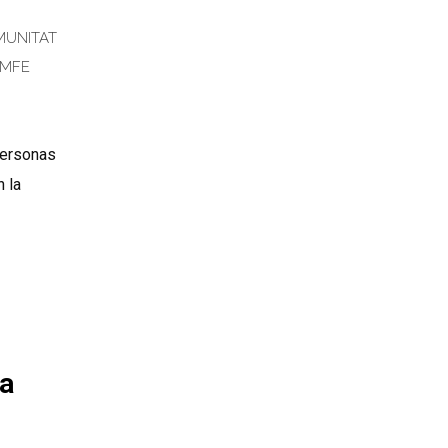
UNITAT
MFE
Personas
 la
 a