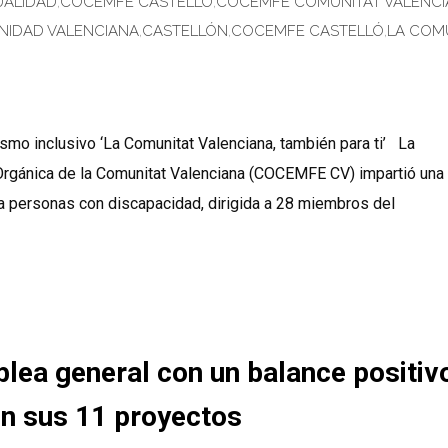
UALIDAD
,
COCEMFE CASTELLÓ
,
COCEMFE COMUNITAT VALENC
NIDAD VALENCIANA
,
CASTELLÓN
,
COCEMFE CASTELLÓ
,
LA COM
rismo inclusivo ‘La Comunitat Valenciana, también para ti’ La
rgánica de la Comunitat Valenciana (COCEMFE CV) impartió una
a personas con discapacidad, dirigida a 28 miembros del
ea general con un balance positiv
en sus 11 proyectos