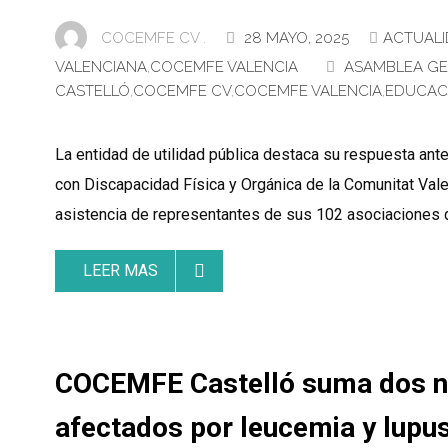
COCEMFE CV .
28 MAYO, 2025
ACTUAL
VALENCIANA
,
COCEMFE VALENCIA
ASAMBLEA G
CASTELLÓ
,
COCEMFE CV
,
COCEMFE VALENCIA
,
EDUCAC
La entidad de utilidad pública destaca su respuesta a
con Discapacidad Física y Orgánica de la Comunitat Va
asistencia de representantes de sus 102 asociaciones de
LEER MAS
COCEMFE Castelló suma dos nu
afectados por leucemia y lupu