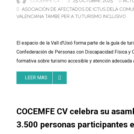
COCEMFE CV .
25 OCTUBRE, 2025
ACT
ASOCIACIÓN DE AFECTADOS DE ICTUS DELA COMU
VALENCIANA TAMBÉ PER A TU
,
TURISMO INCLUSIVO
El espacio de la Vall d’Uixó forma parte de la guía de tu
Confederación de Personas con Discapacidad Física y O
formativa sobre turismo accesible y atención adecuada 
LEER MAS
COCEMFE CV celebra su asambl
3.500 personas participantes 