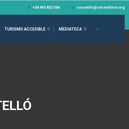
+34 963 832 534
cocemfe@cocemfecv.org
TURISMO ACCESIBLE
MEDIATECA
TELLÓ