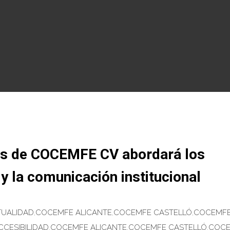
tes de COCEMFE CV abordará los
 y la comunicación institucional
TUALIDAD
,
COCEMFE ALICANTE
,
COCEMFE CASTELLÓ
,
COCEMF
CCESIBILIDAD
,
COCEMFE ALICANTE
,
COCEMFE CASTELLÓ
,
COC