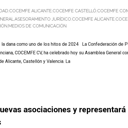
IDAD
,
COCEMFE ALICANTE
,
COCEMFE CASTELLÓ
,
COCEMFE COM
ENERAL
,
ASESORAMIENTO JURÍDICO
,
COCEMFE ALICANTE
,
COCE
IÓN
,
MEDIOS DE COMUNICACIÓN
nte la dana como uno de los hitos de 2024 La Confederación de 
lenciana, COCEMFE CV, ha celebrado hoy su Asamblea General con
 Alicante, Castellón y Valencia. La
evas asociaciones y representará
s