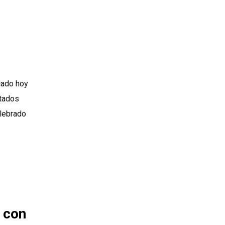
cado hoy
ctados
elebrado
 con