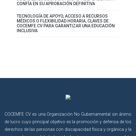
CONFÍA EN SU APROBACIÓN DEFINITIVA
TECNOLOGÍA DE APOYO, ACCESO A RECURSOS
MÉDICOS O FLEXIBILIDAD HORARIA, CLAVES DE
COCEMFE CV PARA GARANTIZAR UNA EDUCACIÓN
INCLUSIVA
COCEMFE CV es una Organización No Gubernamental sin ánimo
de lucro cuyo principal objetivo es la promoción y defensa de los
derechos de las personas con discapacidad física y orgánica y la