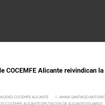
e COCEMFE Alicante reivindican la
ALIDAD
,
COCEMFE ALICANTE
AMAIA SANTIAGO
,
ANTONI
OS
,
COCEMFE ALICANTE
,
DIPUTACIÓN DE ALICANTE
,
EDUARDO