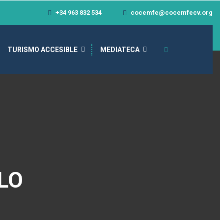
+34 963 832 534
cocemfe@cocemfecv.org
TURISMO ACCESIBLE
MEDIATECA
LO