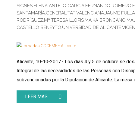
SIGNES
,
ELENA ANTELO GARCÍA
,
FERNANDO ROMERO
,
SANTAMARÍA
,
GENERALITAT VALENCIANA
,
JAUME FULL
RODRÍGUEZ
,
Mª TERESA LLOPIS
,
MAIKA BRONCANO
,
MA
CASTELLÓ BENEYTO
,
UNIVERSIDAD DE ALICANTE
,
VICE
Alicante, 10-10-2017.- Los días 4 y 5 de octubre se de
Integral de las necesidades de las Personas con Discapa
subvencionadas por la Diputación de Alicante. La mesa 
LEER MAS