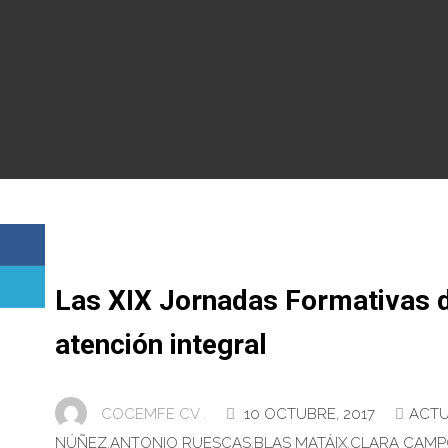
Las XIX Jornadas Formativas d
atención integral
COCEMFE CV .
10 OCTUBRE, 2017
ACTU
NÚÑEZ
,
ANTONIO RUESCAS
,
BLAS MATÁIX
,
CLARA CAMP