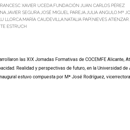
FRANCESC XAVIER UCEDA
,
FUNDACIÓN JUAN CARLOS PÉREZ
ANA
,
JAVIER SEGURA
,
JOSÉ MIGUEL PAREJA
,
JULIA ANGULO
,
Mª J
LU LLORCA
,
MARÍA CAUDEVILLA
,
NATALIA PAPÍ
,
NIEVES ATIENZAR
,
NTE ESTRUCH
sarrollaron las XIX Jornadas Formativas de COCEMFE Alicante, A
cidad. Realidad y perspectivas de futuro, en la Universidad de A
inaugural estuvo compuesta por Mª José Rodríguez, vicerrector