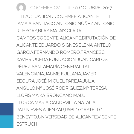
COCEMFE CV .
10 OCTUBRE, 2017
ACTUALIDAD
,
COCEMFE ALICANTE
AMAIA SANTIAGO
,
ANTONIO NÚÑEZ
,
ANTONIO
RUESCAS
,
BLAS MATÁIX
,
CLARA
CAMPOS
,
COCEMFE ALICANTE
,
DIPUTACIÓN DE
ALICANTE
,
EDUARDO SIGNES
,
ELENA ANTELO
GARCÍA
,
FERNANDO ROMERO
,
FRANCESC
XAVIER UCEDA
,
FUNDACIÓN JUAN CARLOS
PÉREZ SANTAMARÍA
,
GENERALITAT
VALENCIANA
,
JAUME FULLANA
,
JAVIER
SEGURA
,
JOSÉ MIGUEL PAREJA
,
JULIA
ANGULO
,
Mª JOSÉ RODRÍGUEZ
,
Mª TERESA
LLOPIS
,
MAIKA BRONCANO
,
MALU
LLORCA
,
MARÍA CAUDEVILLA
,
NATALIA
PAPÍ
,
NIEVES ATIENZAR
,
PABLO CASTELLÓ
BENEYTO
,
UNIVERSIDAD DE ALICANTE
,
VICENTE
ESTRUCH