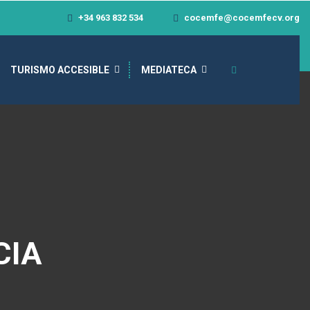
+34 963 832 534
cocemfe@cocemfecv.org
TURISMO ACCESIBLE
MEDIATECA
CIA