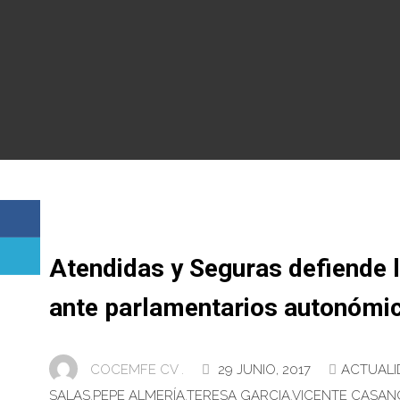
Atendidas y Seguras defiende l
ante parlamentarios autonóm
COCEMFE CV .
29 JUNIO, 2017
ACTUALI
SALAS
,
PEPE ALMERÍA
,
TERESA GARCIA
,
VICENTE CASAN