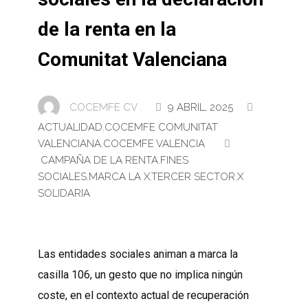
de la renta en la
Comunitat Valenciana
COCEMFE CV .
9 ABRIL, 2025
ACTUALIDAD
,
COCEMFE COMUNITAT
VALENCIANA
,
COCEMFE VALENCIA
CAMPAÑA DE LA RENTA
,
FINES
SOCIALES
,
MARCA LA X
,
TERCER SECTOR
,
X
SOLIDARIA
Las entidades sociales animan a marca la
casilla 106, un gesto que no implica ningún
coste, en el contexto actual de recuperación