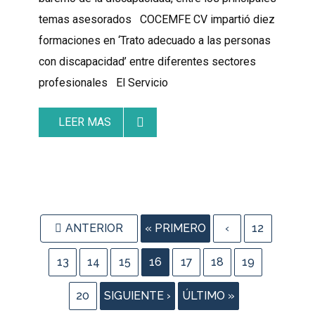
temas asesorados COCEMFE CV impartió diez
formaciones en ‘Trato adecuado a las personas
con discapacidad’ entre diferentes sectores
profesionales El Servicio
LEER MAS
ANTERIOR
« PRIMERO
‹
12
13
14
15
16
17
18
19
20
SIGUIENTE ›
ÚLTIMO »