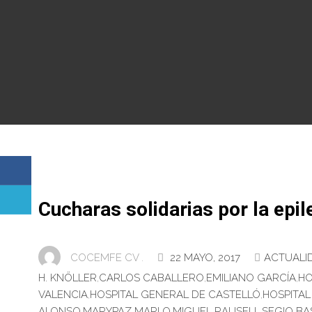
Cucharas solidarias por la epil
COCEMFE CV .
22 MAYO, 2017
ACTUALI
H. KNÖLLER
,
CARLOS CABALLERO
,
EMILIANO GARCÍA
,
HO
VALENCIA
,
HOSPITAL GENERAL DE CASTELLÓ
,
HOSPITAL
ALONSO
,
MARYPAZ MARLO
,
MIGUEL RAUSELL
,
SEGIO BA