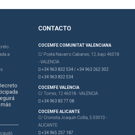
CONTACTO
COCEMFE COMUNITAT VALENCIANA
C/ Poeta Navarro Cabanes, 12, bajo 46018
- VALENCIA
+34 963 832 534 / +34 963 262 302
+34 963 832 534
Decreto
COCEMFE VALENCIA
ticipada
C/ Torres, 12 46018 - VALENCIA
eguirá
+34 963 83 77 08
r más
COCEMFE ALICANTE
C/ Cronista Joaquín Collía, 5 03010 -
ALICANTE
+34 965 257 187