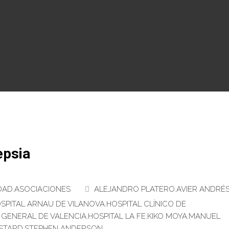
epsia
DAD
,
ASOCIACIONES
ALEJANDRO PLATERO
,
AVIER ANDRÉ
SPITAL ARNAU DE VILANOVA
,
HOSPITAL CLÍNICO DE
 GENERAL DE VALENCIA
,
HOSPITAL LA FE
,
KIKO MOYA
,
MANUEL
STARD
,
STEPHEN ANDERSON