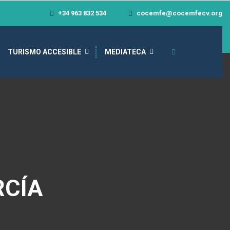
+34 963 832 534
cocemfe@cocemfecv.org
TURISMO ACCESIBLE
MEDIATECA
RCÍA