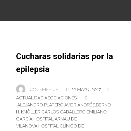
Cucharas solidarias por la
epilepsia
COCEMFE CV .
22 MAYO, 2017
ACTUALIDAD
,
ASOCIACIONES
ALEJANDRO PLATERO
,
AVIER ANDRÉS
,
BERND
H. KNÖLLER
,
CARLOS CABALLERO
,
EMILIANO
GARCÍA
,
HOSPITAL ARNAU DE
VILANOVA
,
HOSPITAL CLÍNICO DE