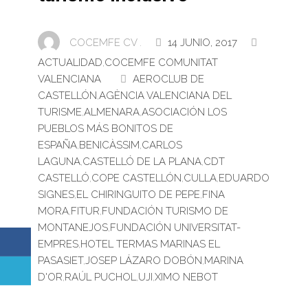
COCEMFE CV .
14 JUNIO, 2017
ACTUALIDAD
,
COCEMFE COMUNITAT
VALENCIANA
AEROCLUB DE
CASTELLÓN
,
AGÈNCIA VALENCIANA DEL
TURISME
,
ALMENARA
,
ASOCIACIÓN LOS
PUEBLOS MÁS BONITOS DE
ESPAÑA
,
BENICÀSSIM
,
CARLOS
LAGUNA
,
CASTELLÓ DE LA PLANA
,
CDT
CASTELLÓ
,
COPE CASTELLÓN
,
CULLA
,
EDUARDO
SIGNES
,
EL CHIRINGUITO DE PEPE
,
FINA
MORA
,
FITUR
,
FUNDACIÓN TURISMO DE
MONTANEJOS
,
FUNDACIÓN UNIVERSITAT-
EMPRES
,
HOTEL TERMAS MARINAS EL
PASASIET
,
JOSEP LÁZARO DOBÓN
,
MARINA
D'OR
,
RAÚL PUCHOL
,
UJI
,
XIMO NEBOT