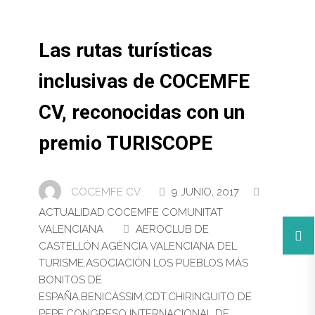
Las rutas turísticas
inclusivas de COCEMFE
CV, reconocidas con un
premio TURISCOPE
COCEMFE CV .
9 JUNIO, 2017
ACTUALIDAD
,
COCEMFE COMUNITAT
VALENCIANA
AEROCLUB DE
CASTELLÓN
,
AGÈNCIA VALENCIANA DEL
TURISME
,
ASOCIACIÓN LOS PUEBLOS MÁS
BONITOS DE
ESPAÑA
,
BENICÀSSIM
,
CDT
,
CHIRINGUITO DE
PEPE
,
CONGRESO INTERNACIONAL DE