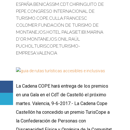
ESPAÑA
,
BENICÀSSIM
,
CDT
,
CHIRINGUITO DE
PEPE
,
CONGRESO INTERNACIONAL DE
TURISMO
,
COPE
,
CULLA
,
FRANCESC
COLOMER
,
FUNDACIÓN DE TURISMO DE
MONTANEJOS
,
HOTEL PALASIET
,
IBI
,
MARINA
D'OR
,
MONTANEJOS
,
ONIL
,
RAÚL
PUCHOL
,
TURISCOPE
,
TURISMO-
EMPRESA
,
VALENCIA
La Cadena COPE hará entrega de los premios
en una Gala en el CdT de Castelló el próximo
martes. Valencia, 9-6-2017.- La Cadena Cope
Castellón ha concedido un premio TurisCope a
la Confederación de Personas con
Discapacidad Física y Orgánica de la Comunitat