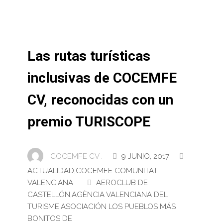
Las rutas turísticas
inclusivas de COCEMFE
CV, reconocidas con un
premio TURISCOPE
COCEMFE CV .
9 JUNIO, 2017
ACTUALIDAD
,
COCEMFE COMUNITAT
VALENCIANA
AEROCLUB DE
CASTELLÓN
,
AGÈNCIA VALENCIANA DEL
TURISME
,
ASOCIACIÓN LOS PUEBLOS MÁS
BONITOS DE