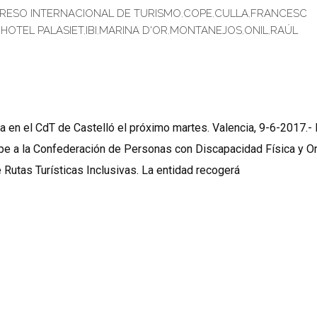
ESO INTERNACIONAL DE TURISMO
,
COPE
,
CULLA
,
FRANCESC
,
HOTEL PALASIET
,
IBI
,
MARINA D'OR
,
MONTANEJOS
,
ONIL
,
RAÚL
 en el CdT de Castelló el próximo martes. Valencia, 9-6-2017.- 
e a la Confederación de Personas con Discapacidad Física y O
Rutas Turísticas Inclusivas. La entidad recogerá