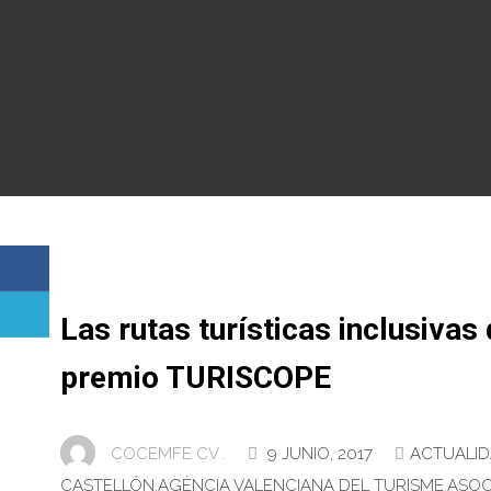
Las rutas turísticas inclusiv
premio TURISCOPE
COCEMFE CV .
9 JUNIO, 2017
ACTUALI
CASTELLÓN
,
AGÈNCIA VALENCIANA DEL TURISME
,
ASOC