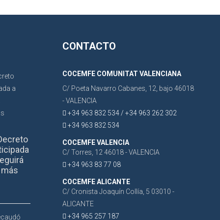
CONTACTO
COCEMFE COMUNITAT VALENCIANA
C/ Poeta Navarro Cabanes, 12, bajo 46018
- VALENCIA
+34 963 832 534 / +34 963 262 302
+34 963 832 534
Decreto
COCEMFE VALENCIA
ticipada
C/ Torres, 12 46018 - VALENCIA
eguirá
+34 963 83 77 08
r más
COCEMFE ALICANTE
C/ Cronista Joaquín Collía, 5 03010 -
ALICANTE
+34 965 257 187