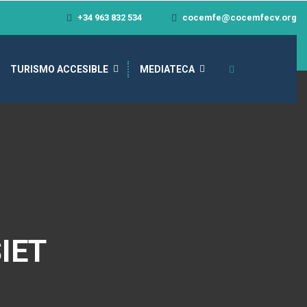
+34 963 832 534
cocemfe@cocemfecv.org
TURISMO ACCESIBLE
MEDIATECA
IET