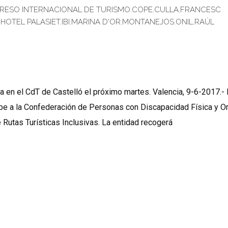
ESO INTERNACIONAL DE TURISMO
,
COPE
,
CULLA
,
FRANCESC
,
HOTEL PALASIET
,
IBI
,
MARINA D'OR
,
MONTANEJOS
,
ONIL
,
RAÚL
 en el CdT de Castelló el próximo martes. Valencia, 9-6-2017.- 
e a la Confederación de Personas con Discapacidad Física y O
Rutas Turísticas Inclusivas. La entidad recogerá