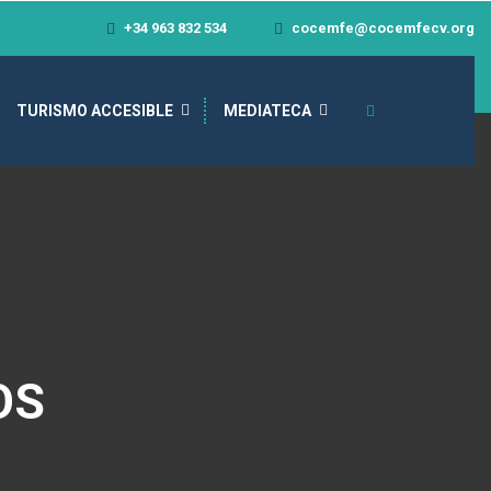
+34 963 832 534
cocemfe@cocemfecv.org
TURISMO ACCESIBLE
MEDIATECA
OS