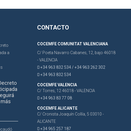
CONTACTO
COCEMFE COMUNITAT VALENCIANA
C/ Poeta Navarro Cabanes, 12, bajo 46018
- VALENCIA
+34 963 832 534 / +34 963 262 302
+34 963 832 534
Decreto
COCEMFE VALENCIA
ticipada
C/ Torres, 12 46018 - VALENCIA
eguirá
+34 963 83 77 08
r más
COCEMFE ALICANTE
C/ Cronista Joaquín Collía, 5 03010 -
ALICANTE
+34 965 257 187