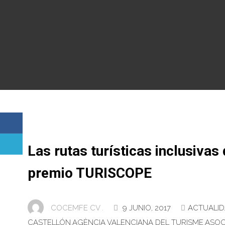
Las rutas turísticas inclusiv
premio TURISCOPE
COCEMFE CV .
9 JUNIO, 2017
ACTUALI
CASTELLÓN
,
AGÈNCIA VALENCIANA DEL TURISME
,
ASOC