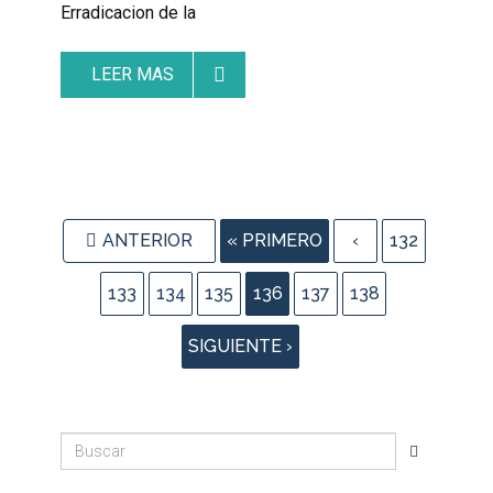
Erradicacion de la
LEER MAS
ANTERIOR
« PRIMERO
‹
132
133
134
135
136
137
138
SIGUIENTE ›